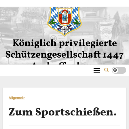
Zum
Inhalt
springen
Königlich privilegierte
Schützengesellschaft 1447
Aschaffenburg
Allgemein
Zum Sportschießen.