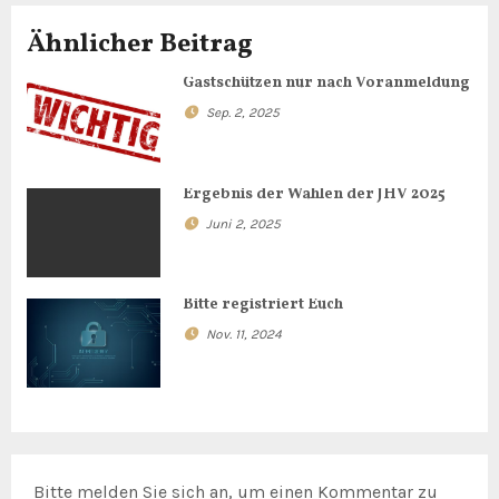
g
Ähnlicher Beitrag
s
Gastschützen nur nach Voranmeldung
n
Sep. 2, 2025
a
v
Ergebnis der Wahlen der JHV 2025
Juni 2, 2025
i
g
Bitte registriert Euch
a
Nov. 11, 2024
t
i
o
Bitte melden Sie sich an, um einen Kommentar zu