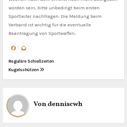
worden sein, bitte unbedingt beim ersten
Sportleiter nachfragen. Die Meldung beim
Verband ist wichtig für die eventuelle
Beantragung von Sportwaffen.
B
Reguläre Schießzeiten
Kugelschützen
e
i
t
Von
denniscwh
r
a