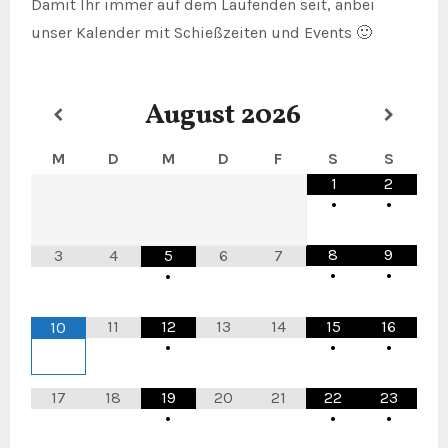
Damit Ihr immer auf dem Laufenden seit, anbei
unser Kalender mit Schießzeiten und Events 🙂
August
2026
M
D
M
D
F
S
S
1
2
•
•
8
9
3
4
5
6
7
•
•
•
11
12
13
14
15
16
10
•
•
•
17
18
19
20
21
22
23
•
•
•