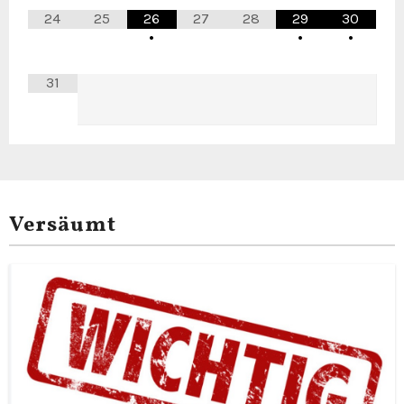
24
25
26
27
28
29
30
•
•
•
31
Versäumt