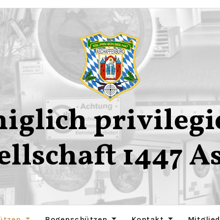
iglich privilegi
ellschaft 1447 A
ützen
Bogenschützen
Kontakt
Mitglie