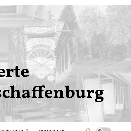
erte
schaffenburg
derbereich
Impressum