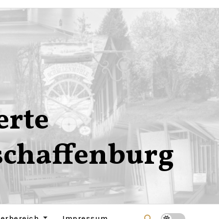
erte
schaffenburg
derbereich
Impressum