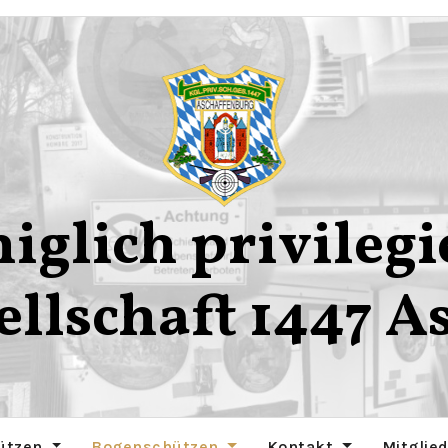
iglich privilegi
ellschaft 1447 A
ützen
Bogenschützen
Kontakt
Mitglie