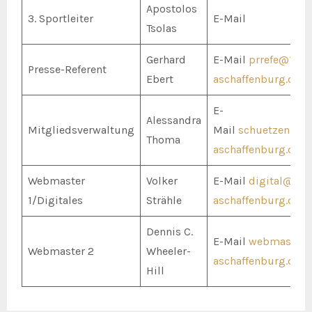
Apostolos
3. Sportleiter
E-Mail
Tsolas
Gerhard
E-Mail
prrefe@1447
Presse-Referent
Ebert
aschaffenburg.de
E-
Alessandra
Mitgliedsverwaltung
Mail
schuetzenmei
Thoma
aschaffenburg.de
Webmaster
Volker
E-Mail
digital@144
1/Digitales
Strähle
aschaffenburg.de
Dennis C.
E-Mail
webmaster@
Webmaster 2
Wheeler-
aschaffenburg.de
Hill