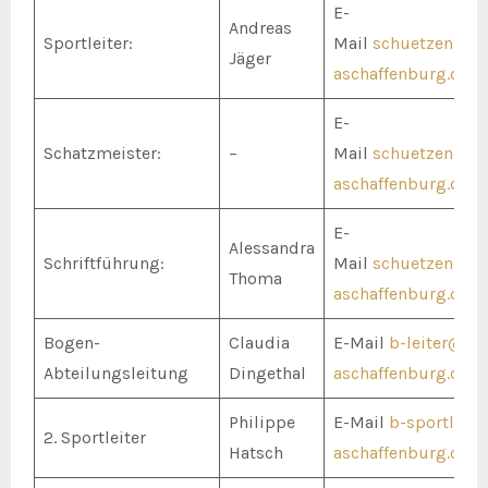
E-
Andreas
Sportleiter:
Mail
schuetzenmei
Jäger
aschaffenburg.de
E-
Schatzmeister:
–
Mail
schuetzenmei
aschaffenburg.de
E-
Alessandra
Schriftführung:
Mail
schuetzenmei
Thoma
aschaffenburg.de
Bogen-
Claudia
E-Mail
b-leiter@14
Abteilungsleitung
Dingethal
aschaffenburg.de
Philippe
E-Mail
b-sportl@14
2. Sportleiter
Hatsch
aschaffenburg.de