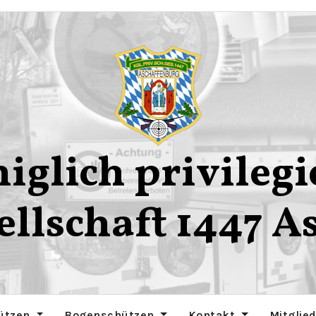
iglich privilegi
ellschaft 1447 A
ützen
Bogenschützen
Kontakt
Mitglie