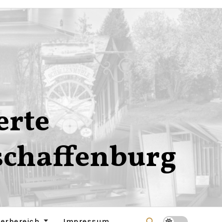
erte
schaffenburg
derbereich
Impressum