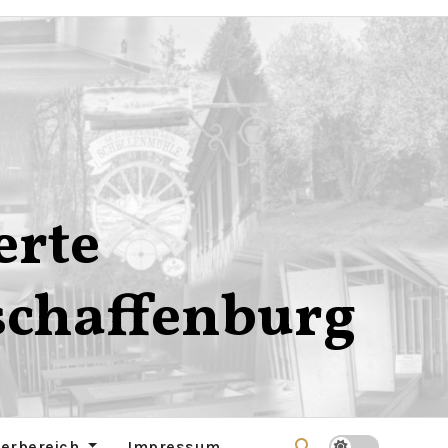
erte
schaffenburg
derbereich
Impressum