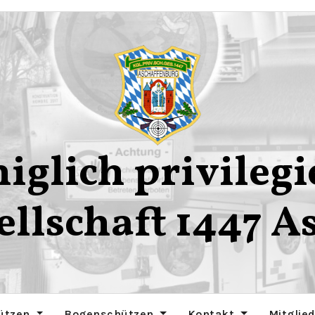
iglich privilegi
ellschaft 1447 A
ützen
Bogenschützen
Kontakt
Mitglie