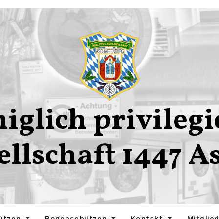
iglich privilegi
ellschaft 1447 A
ützen
Bogenschützen
Kontakt
Mitglie