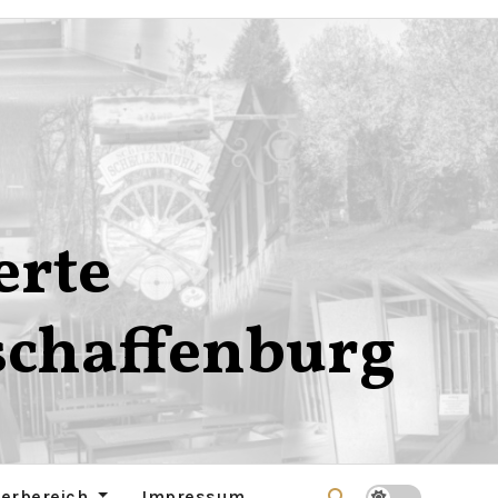
erte
schaffenburg
derbereich
Impressum