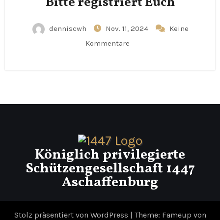
Bitte registriert Euch
denniscwh
Nov. 11, 2024
Keine
Kommentare
Königlich privilegierte
Schützengesellschaft 1447
Aschaffenburg
Stolz präsentiert von WordPress
|
Theme: Fameup von